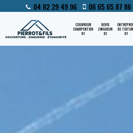
04 82 29 49 96
06 65 65 87 86
COUVREUR
DEVIS
ENTREPRI
CHARPENTIER
ZINGUEUR
DE TOITU
01
01
01