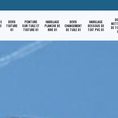
DE
SE
DEVIS
PEINTURE
HABILLAGE
DEVIS
HABILLAGE
NETT
RE
TOITURE
SUR TUILE ET
PLANCHE DE
CHANGEMENT
DESSOUS DE
DE T
01
TOITURE 01
RIVE 01
DE TUILE 01
TOIT PVC 01