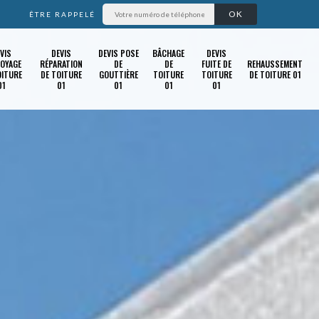
ÊTRE RAPPELÉ
VIS
DEVIS
DEVIS POSE
BÂCHAGE
DEVIS
OYAGE
RÉPARATION
DE
DE
FUITE DE
REHAUSSEMENT
OITURE
DE TOITURE
GOUTTIÈRE
TOITURE
TOITURE
DE TOITURE 01
01
01
01
01
01