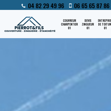
04 82 29 49 96
06 65 65 87 86
COUVREUR
DEVIS
ENTREPRI
CHARPENTIER
ZINGUEUR
DE TOITU
01
01
01