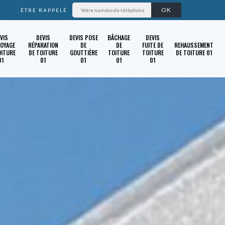
ÊTRE RAPPELÉ
VIS
DEVIS
DEVIS POSE
BÂCHAGE
DEVIS
OYAGE
RÉPARATION
DE
DE
FUITE DE
REHAUSSEMENT
OITURE
DE TOITURE
GOUTTIÈRE
TOITURE
TOITURE
DE TOITURE 01
01
01
01
01
01