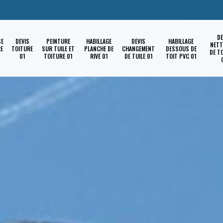
DE
SE
DEVIS
PEINTURE
HABILLAGE
DEVIS
HABILLAGE
NETT
RE
TOITURE
SUR TUILE ET
PLANCHE DE
CHANGEMENT
DESSOUS DE
DE T
01
TOITURE 01
RIVE 01
DE TUILE 01
TOIT PVC 01