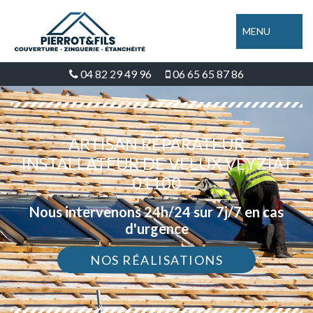
MENU
04 82 29 49 96
06 65 65 87 86
ARTISAN RÉPARATEUR
INSTALLATEUR DE VELUX VEYZIAT
01100
Nous intervenons 24h/24 sur 7j/7 en cas
d'urgence
NOS RÉALISATIONS