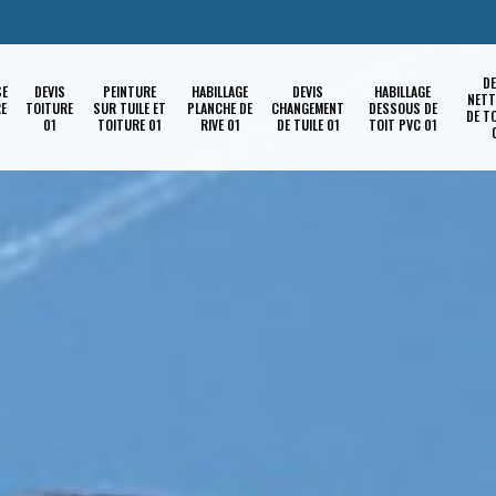
DE
SE
DEVIS
PEINTURE
HABILLAGE
DEVIS
HABILLAGE
NETT
RE
TOITURE
SUR TUILE ET
PLANCHE DE
CHANGEMENT
DESSOUS DE
DE T
01
TOITURE 01
RIVE 01
DE TUILE 01
TOIT PVC 01