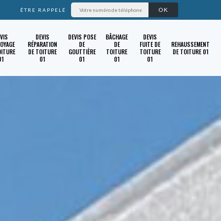
ÊTRE RAPPELÉ
VIS
DEVIS
DEVIS POSE
BÂCHAGE
DEVIS
OYAGE
RÉPARATION
DE
DE
FUITE DE
REHAUSSEMENT
OITURE
DE TOITURE
GOUTTIÈRE
TOITURE
TOITURE
DE TOITURE 01
01
01
01
01
01