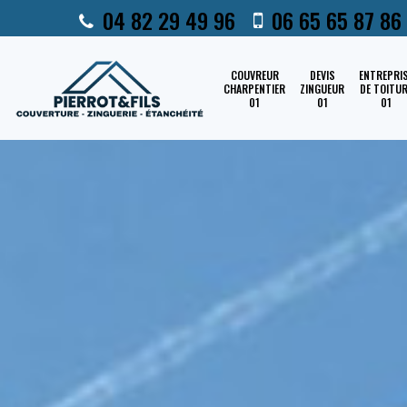
04 82 29 49 96
06 65 65 87 86
COUVREUR
DEVIS
ENTREPRI
CHARPENTIER
ZINGUEUR
DE TOITU
01
01
01