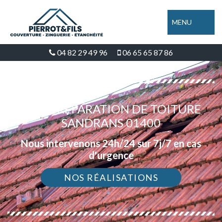
MENU
04 82 29 49 96
06 65 65 87 86
DEVIS RÉPARATION DE TOITURE
SANDRANS 01400
Nous intervenons 24h/24 sur 7j/7 en cas
d'urgence
NOS RÉALISATIONS