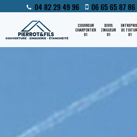
04 82 29 49 96
06 65 65 87 86
COUVREUR
DEVIS
ENTREPRI
CHARPENTIER
ZINGUEUR
DE TOITU
01
01
01