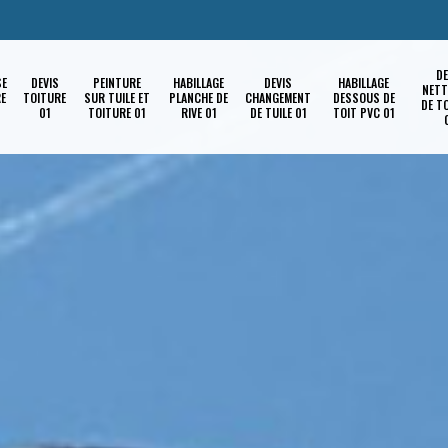
DE
SE
DEVIS
PEINTURE
HABILLAGE
DEVIS
HABILLAGE
NETT
RE
TOITURE
SUR TUILE ET
PLANCHE DE
CHANGEMENT
DESSOUS DE
DE T
01
TOITURE 01
RIVE 01
DE TUILE 01
TOIT PVC 01