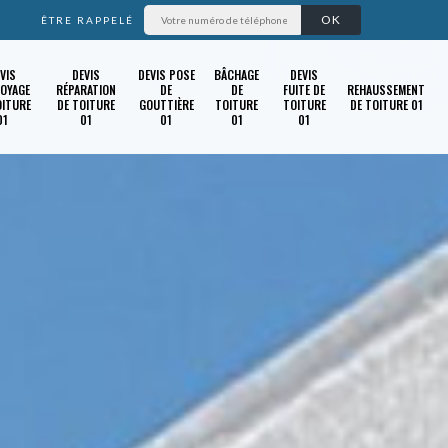
ÊTRE RAPPELÉ
VIS
DEVIS
DEVIS POSE
BÂCHAGE
DEVIS
OYAGE
RÉPARATION
DE
DE
FUITE DE
REHAUSSEMENT
OITURE
DE TOITURE
GOUTTIÈRE
TOITURE
TOITURE
DE TOITURE 01
01
01
01
01
01