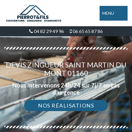
MENU
04 82 29 49 96
06 65 65 87 86
DEVIS ZINGUEUR SAINT MARTIN DU
MONT 01160
Nous intervenons 24h/24 sur 7j/7 en cas
d'urgence
NOS RÉALISATIONS