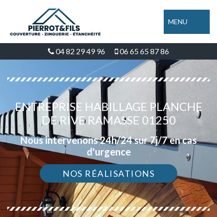
MENU
04 82 29 49 96
06 65 65 87 86
ENTREPRISE HABILLAGE PLANCHE
DE RIVE RAMASSE 01250
Nous intervenons 24h/24 sur 7j/7 en cas
d'urgence
NOS RÉALISATIONS