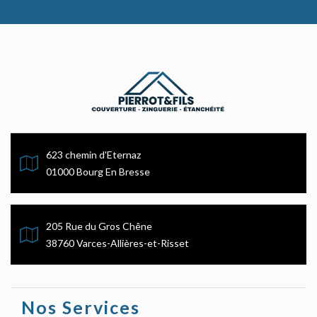
623 chemin d'Eternaz
01000 Bourg En Bresse
205 Rue du Gros Chêne
38760 Varces-Allières-et-Risset
Nos Services