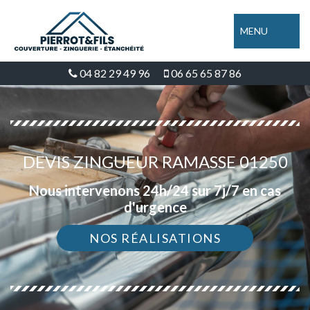
MENU
04 82 29 49 96
06 65 65 87 86
DEVIS ZINGUEUR RAMASSE 01250
Nous intervenons 24h/24 sur 7j/7 en cas
d'urgence
NOS RÉALISATIONS