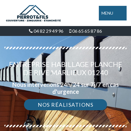
MENU
04 82 29 49 96
06 65 65 87 86
ENTREPRISE HABILLAGE PLANCHE
DE RIVE MARLIEUX 01240
Nous intervenons 24h/24 sur 7j/7 en cas
d'urgence
NOS RÉALISATIONS