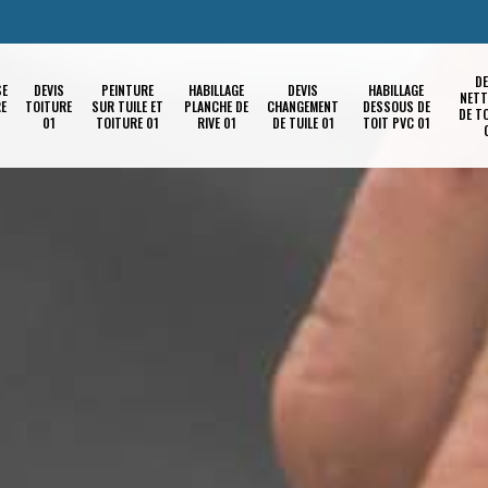
DE
SE
DEVIS
PEINTURE
HABILLAGE
DEVIS
HABILLAGE
NETT
RE
TOITURE
SUR TUILE ET
PLANCHE DE
CHANGEMENT
DESSOUS DE
DE T
01
TOITURE 01
RIVE 01
DE TUILE 01
TOIT PVC 01