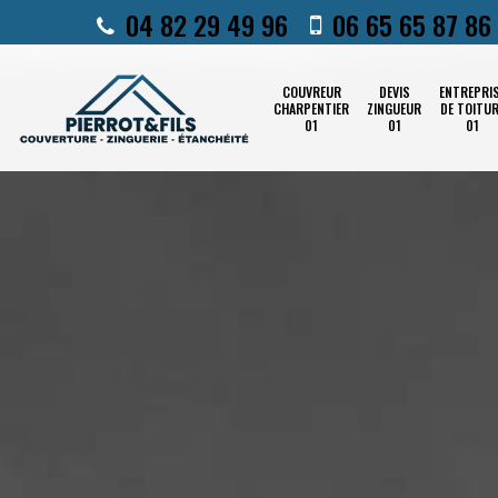
04 82 29 49 96
06 65 65 87 86
COUVREUR
DEVIS
ENTREPRI
CHARPENTIER
ZINGUEUR
DE TOITU
01
01
01