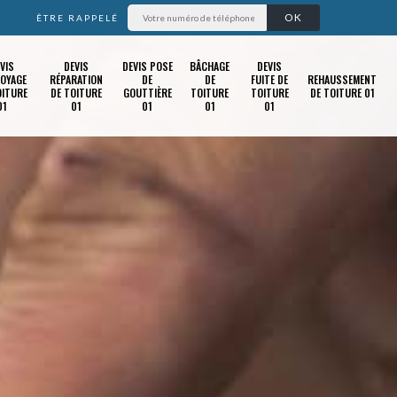
ÊTRE RAPPELÉ
VIS
DEVIS
DEVIS POSE
BÂCHAGE
DEVIS
OYAGE
RÉPARATION
DE
DE
FUITE DE
REHAUSSEMENT
OITURE
DE TOITURE
GOUTTIÈRE
TOITURE
TOITURE
DE TOITURE 01
01
01
01
01
01