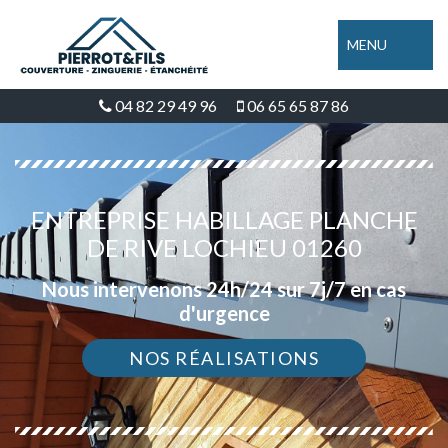
MENU
04 82 29 49 96
06 65 65 87 86
ENTREPRISE HABILLAGE PLANCHE
DE RIVE LOCHIEU 01260
Nous intervenons 24h/24 sur 7j/7 en cas
d'urgence
NOS RÉALISATIONS