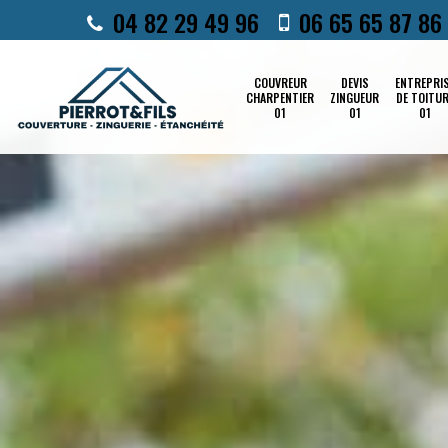
04 82 29 49 96
06 65 65 87 86
COUVREUR
DEVIS
ENTREPRI
CHARPENTIER
ZINGUEUR
DE TOITU
01
01
01