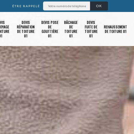
ÊTRE RAPPELÉ
VIS
DEVIS
DEVIS POSE
BÂCHAGE
DEVIS
OYAGE
RÉPARATION
DE
DE
FUITE DE
REHAUSSEMENT
OITURE
DE TOITURE
GOUTTIÈRE
TOITURE
TOITURE
DE TOITURE 01
01
01
01
01
01