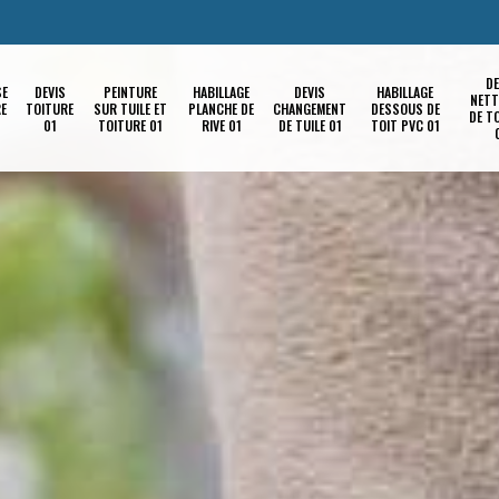
DE
SE
DEVIS
PEINTURE
HABILLAGE
DEVIS
HABILLAGE
NETT
RE
TOITURE
SUR TUILE ET
PLANCHE DE
CHANGEMENT
DESSOUS DE
DE T
01
TOITURE 01
RIVE 01
DE TUILE 01
TOIT PVC 01