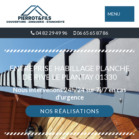
MENU
04 82 29 49 96
06 65 65 87 86
ENTREPRISE HABILLAGE PLANCHE
DE RIVE LE PLANTAY 01330
Nous intervenons 24h/24 sur 7j/7 en cas
d'urgence
NOS RÉALISATIONS