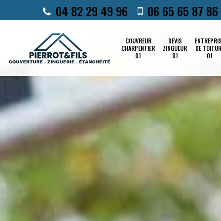
04 82 29 49 96
06 65 65 87 86
COUVREUR
DEVIS
ENTREPRI
CHARPENTIER
ZINGUEUR
DE TOITU
01
01
01