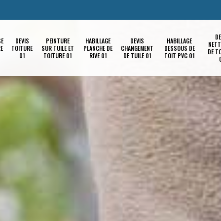
DE
SE
DEVIS
PEINTURE
HABILLAGE
DEVIS
HABILLAGE
NETT
RE
TOITURE
SUR TUILE ET
PLANCHE DE
CHANGEMENT
DESSOUS DE
DE T
01
TOITURE 01
RIVE 01
DE TUILE 01
TOIT PVC 01