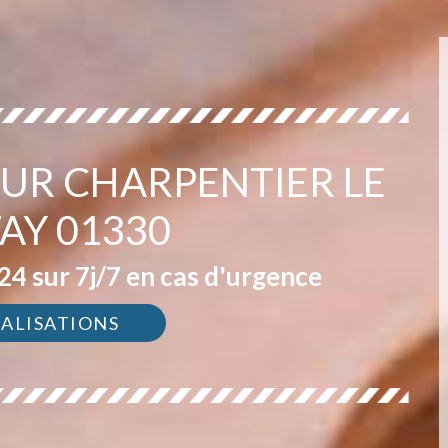
UR CHARPENTIER LE
AY 01330
4 sur 7j/7 en cas d'urgence
ÉALISATIONS