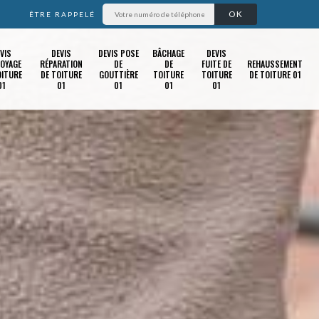
ÊTRE RAPPELÉ
VIS
DEVIS
DEVIS POSE
BÂCHAGE
DEVIS
OYAGE
RÉPARATION
DE
DE
FUITE DE
REHAUSSEMENT
OITURE
DE TOITURE
GOUTTIÈRE
TOITURE
TOITURE
DE TOITURE 01
01
01
01
01
01