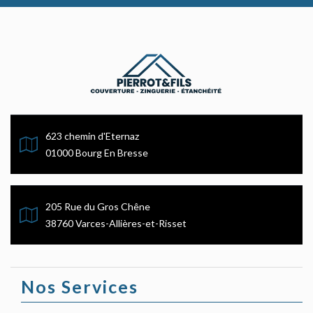
623 chemin d'Eternaz
01000 Bourg En Bresse
205 Rue du Gros Chêne
38760 Varces-Allières-et-Risset
Nos Services