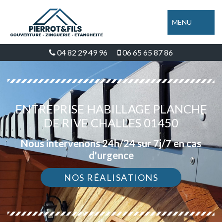
MENU
04 82 29 49 96
06 65 65 87 86
ENTREPRISE HABILLAGE PLANCHE
DE RIVE CHALLES 01450
Nous intervenons 24h/24 sur 7j/7 en cas
d'urgence
NOS RÉALISATIONS