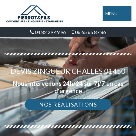
MENU
04 82 29 49 96
06 65 65 87 86
DEVIS ZINGUEUR CHALLES 01450
Nous intervenons 24h/24 sur 7j/7 en cas
d'urgence
NOS RÉALISATIONS