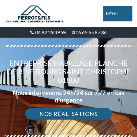
MENU
04 82 29 49 96
06 65 65 87 86
ENTREPRISE HABILLAGE PLANCHE
DE RIVE BOURG SAINT CHRISTOPHE
01800
Nous intervenons 24h/24 sur 7j/7 en cas
d'urgence
NOS RÉALISATIONS