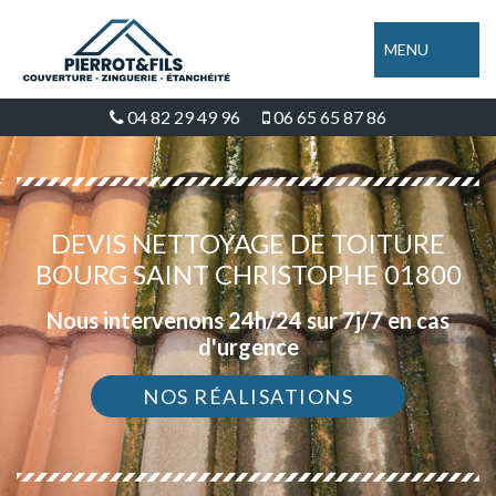
MENU
04 82 29 49 96
06 65 65 87 86
DEVIS NETTOYAGE DE TOITURE
BOURG SAINT CHRISTOPHE 01800
Nous intervenons 24h/24 sur 7j/7 en cas
d'urgence
NOS RÉALISATIONS