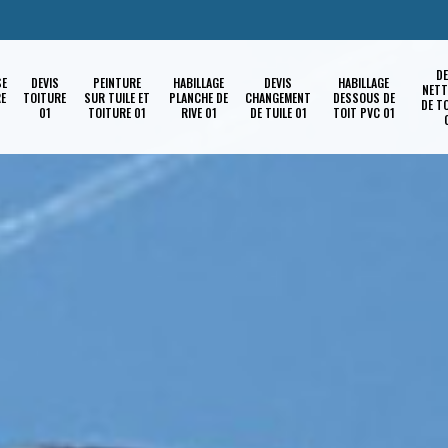
DE
SE
DEVIS
PEINTURE
HABILLAGE
DEVIS
HABILLAGE
NETT
RE
TOITURE
SUR TUILE ET
PLANCHE DE
CHANGEMENT
DESSOUS DE
DE T
01
TOITURE 01
RIVE 01
DE TUILE 01
TOIT PVC 01