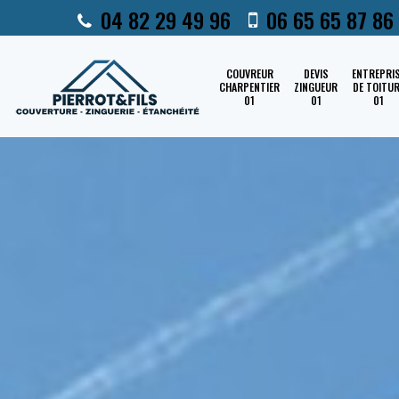
04 82 29 49 96
06 65 65 87 86
COUVREUR
DEVIS
ENTREPRI
CHARPENTIER
ZINGUEUR
DE TOITU
01
01
01