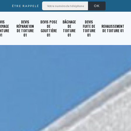
ÊTRE RAPPELÉ
VIS
DEVIS
DEVIS POSE
BÂCHAGE
DEVIS
OYAGE
RÉPARATION
DE
DE
FUITE DE
REHAUSSEMENT
OITURE
DE TOITURE
GOUTTIÈRE
TOITURE
TOITURE
DE TOITURE 01
01
01
01
01
01