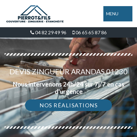
MENU
04 82 29 49 96
06 65 65 87 86
DEVIS ZINGUEUR ARANDAS 01230
Nous intervenons 24h/24 sur 7j/7 en cas
d'urgence
NOS RÉALISATIONS