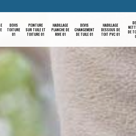
DE
SE
DEVIS
PEINTURE
HABILLAGE
DEVIS
HABILLAGE
NETT
RE
TOITURE
SUR TUILE ET
PLANCHE DE
CHANGEMENT
DESSOUS DE
DE T
01
TOITURE 01
RIVE 01
DE TUILE 01
TOIT PVC 01