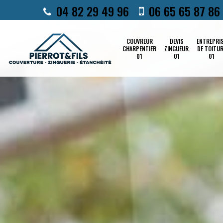
04 82 29 49 96
06 65 65 87 86
COUVREUR
DEVIS
ENTREPRI
CHARPENTIER
ZINGUEUR
DE TOITU
01
01
01