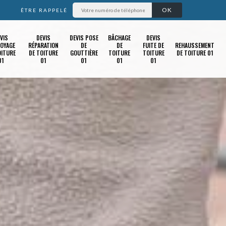
ÊTRE RAPPELÉ
VIS
DEVIS
DEVIS POSE
BÂCHAGE
DEVIS
OYAGE
RÉPARATION
DE
DE
FUITE DE
REHAUSSEMENT
OITURE
DE TOITURE
GOUTTIÈRE
TOITURE
TOITURE
DE TOITURE 01
01
01
01
01
01