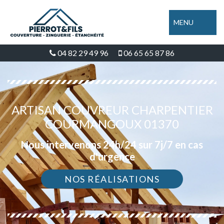
MENU
04 82 29 49 96
06 65 65 87 86
ARTISAN COUVREUR CHARPENTIER
COURMANGOUX 01370
Nous intervenons 24h/24 sur 7j/7 en cas
d'urgence
NOS RÉALISATIONS