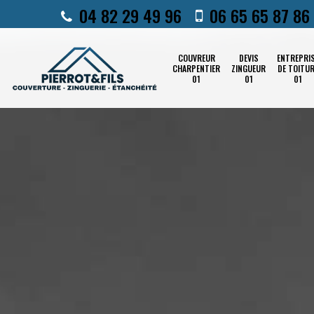
04 82 29 49 96
06 65 65 87 86
COUVREUR
DEVIS
ENTREPRI
CHARPENTIER
ZINGUEUR
DE TOITU
01
01
01