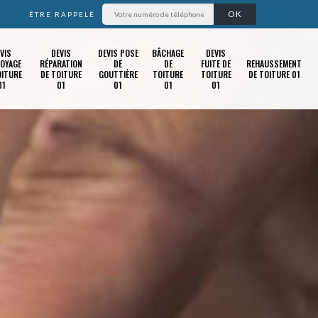
ÊTRE RAPPELÉ
VIS
DEVIS
DEVIS POSE
BÂCHAGE
DEVIS
OYAGE
RÉPARATION
DE
DE
FUITE DE
REHAUSSEMENT
OITURE
DE TOITURE
GOUTTIÈRE
TOITURE
TOITURE
DE TOITURE 01
01
01
01
01
01