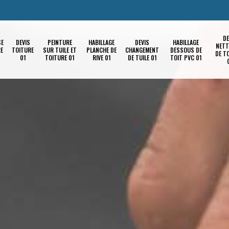
DE
SE
DEVIS
PEINTURE
HABILLAGE
DEVIS
HABILLAGE
NETT
RE
TOITURE
SUR TUILE ET
PLANCHE DE
CHANGEMENT
DESSOUS DE
DE T
01
TOITURE 01
RIVE 01
DE TUILE 01
TOIT PVC 01