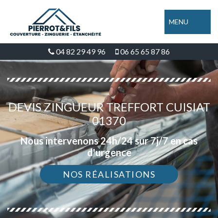
MENU
04 82 29 49 96
06 65 65 87 86
DEVIS ZINGUEUR TREFFORT CUISIAT
01370
Nous intervenons 24h/24 sur 7j/7 en cas
d'urgence
NOS RÉALISATIONS