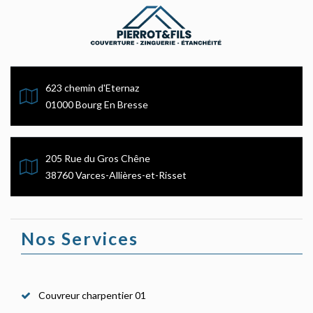
623 chemin d'Eternaz
01000 Bourg En Bresse
205 Rue du Gros Chêne
38760 Varces-Allières-et-Risset
Nos Services
Couvreur charpentier 01