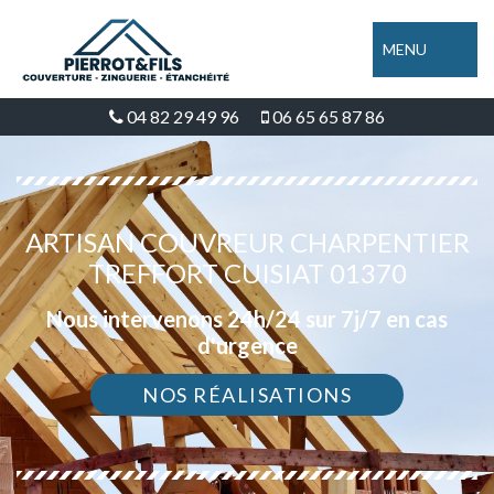
MENU
04 82 29 49 96
06 65 65 87 86
ARTISAN COUVREUR CHARPENTIER
TREFFORT CUISIAT 01370
Nous intervenons 24h/24 sur 7j/7 en cas
d'urgence
NOS RÉALISATIONS