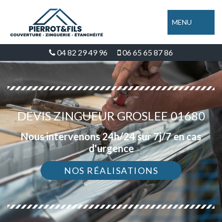
MENU
04 82 29 49 96
06 65 65 87 86
DEVIS ZINGUEUR GROSLEE 01680
Nous intervenons 24h/24 sur 7j/7 en cas
d'urgence
NOS RÉALISATIONS