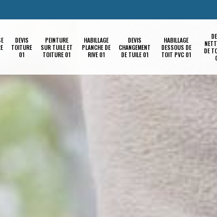
DE
SE
DEVIS
PEINTURE
HABILLAGE
DEVIS
HABILLAGE
NETT
RE
TOITURE
SUR TUILE ET
PLANCHE DE
CHANGEMENT
DESSOUS DE
DE T
01
TOITURE 01
RIVE 01
DE TUILE 01
TOIT PVC 01