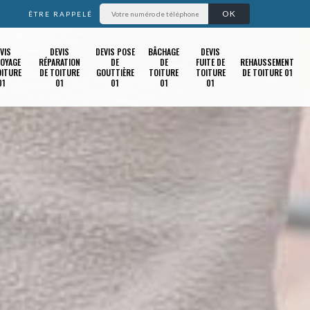
ÊTRE RAPPELÉ
VIS
DEVIS
DEVIS POSE
BÂCHAGE
DEVIS
OYAGE
RÉPARATION
DE
DE
FUITE DE
REHAUSSEMENT
OITURE
DE TOITURE
GOUTTIÈRE
TOITURE
TOITURE
DE TOITURE 01
01
01
01
01
01