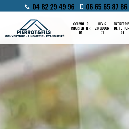
04 82 29 49 96
06 65 65 87 86
COUVREUR
DEVIS
ENTREPRI
CHARPENTIER
ZINGUEUR
DE TOITU
01
01
01