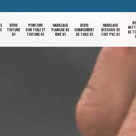
DE
SE
DEVIS
PEINTURE
HABILLAGE
DEVIS
HABILLAGE
NETT
RE
TOITURE
SUR TUILE ET
PLANCHE DE
CHANGEMENT
DESSOUS DE
DE T
01
TOITURE 01
RIVE 01
DE TUILE 01
TOIT PVC 01