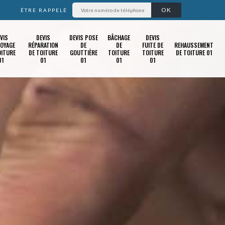
ÊTRE RAPPELÉ
VIS
DEVIS
DEVIS POSE
BÂCHAGE
DEVIS
OYAGE
RÉPARATION
DE
DE
FUITE DE
REHAUSSEMENT
OITURE
DE TOITURE
GOUTTIÈRE
TOITURE
TOITURE
DE TOITURE 01
01
01
01
01
01