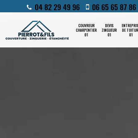
04 82 29 49 96
06 65 65 87 86
COUVREUR
DEVIS
ENTREPRI
CHARPENTIER
ZINGUEUR
DE TOITU
01
01
01