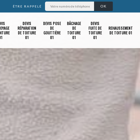
ÊTRE RAPPELÉ
VIS
DEVIS
DEVIS POSE
BÂCHAGE
DEVIS
OYAGE
RÉPARATION
DE
DE
FUITE DE
REHAUSSEMENT
OITURE
DE TOITURE
GOUTTIÈRE
TOITURE
TOITURE
DE TOITURE 01
01
01
01
01
01