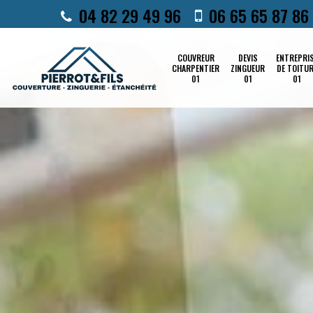
04 82 29 49 96
06 65 65 87 86
COUVREUR
DEVIS
ENTREPRI
CHARPENTIER
ZINGUEUR
DE TOITU
01
01
01