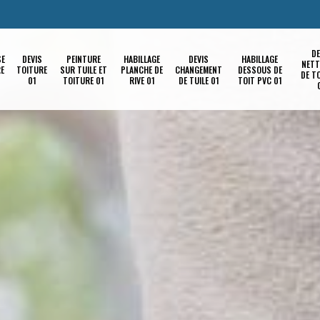
DE
SE
DEVIS
PEINTURE
HABILLAGE
DEVIS
HABILLAGE
NETT
RE
TOITURE
SUR TUILE ET
PLANCHE DE
CHANGEMENT
DESSOUS DE
DE T
01
TOITURE 01
RIVE 01
DE TUILE 01
TOIT PVC 01