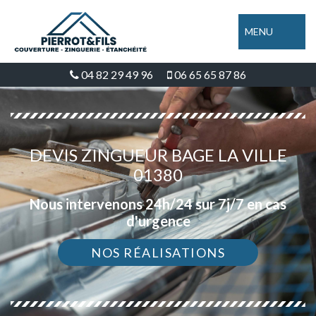
MENU
04 82 29 49 96
06 65 65 87 86
DEVIS ZINGUEUR BAGE LA VILLE
01380
Nous intervenons 24h/24 sur 7j/7 en cas
d'urgence
NOS RÉALISATIONS