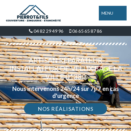
MENU
04 82 29 49 96
06 65 65 87 86
ARTISAN RÉPARATEUR
INSTALLATEUR DE VELUX BAGE LA
VILLE 01380
Nous intervenons 24h/24 sur 7j/7 en cas
d'urgence
NOS RÉALISATIONS