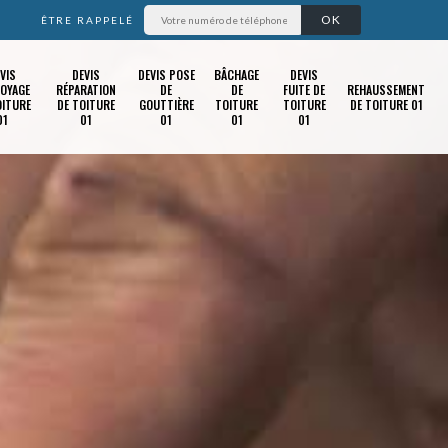
ÊTRE RAPPELÉ
VIS
DEVIS
DEVIS POSE
BÂCHAGE
DEVIS
OYAGE
RÉPARATION
DE
DE
FUITE DE
REHAUSSEMENT
OITURE
DE TOITURE
GOUTTIÈRE
TOITURE
TOITURE
DE TOITURE 01
01
01
01
01
01