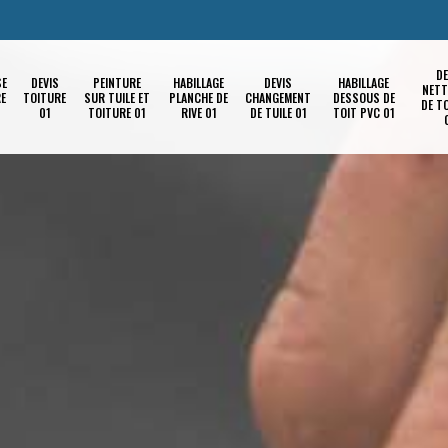
DE
SE
DEVIS
PEINTURE
HABILLAGE
DEVIS
HABILLAGE
NETT
RE
TOITURE
SUR TUILE ET
PLANCHE DE
CHANGEMENT
DESSOUS DE
DE T
01
TOITURE 01
RIVE 01
DE TUILE 01
TOIT PVC 01