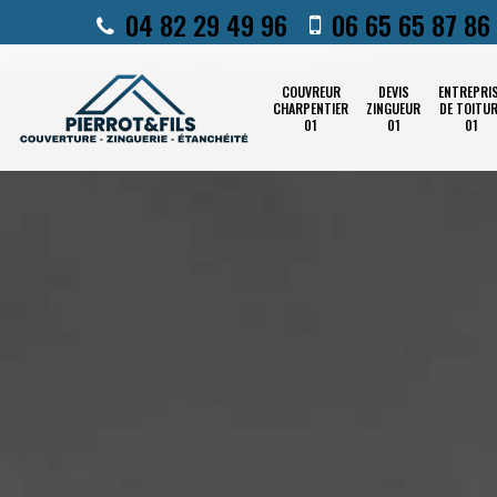
04 82 29 49 96
06 65 65 87 86
COUVREUR
DEVIS
ENTREPRI
CHARPENTIER
ZINGUEUR
DE TOITU
01
01
01