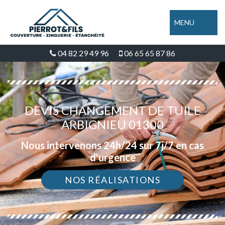
MENU
04 82 29 49 96
06 65 65 87 86
DEVIS CHANGEMENT DE TUILE
ARBIGNIEU 01300
Nous intervenons 24h/24 sur 7j/7 en cas
d'urgence
NOS RÉALISATIONS