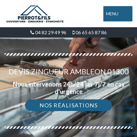
MENU
04 82 29 49 96
06 65 65 87 86
DEVIS ZINGUEUR AMBLEON 01300
Nous intervenons 24h/24 sur 7j/7 en cas
d'urgence
NOS RÉALISATIONS