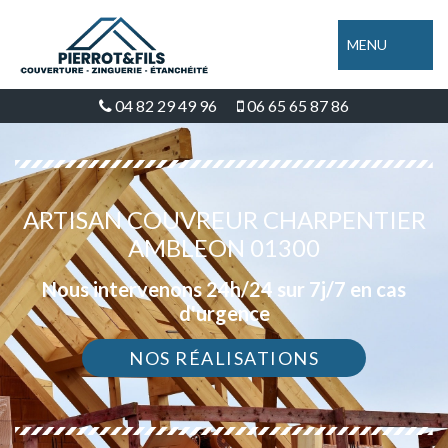
MENU
04 82 29 49 96
06 65 65 87 86
ARTISAN COUVREUR CHARPENTIER
AMBLEON 01300
Nous intervenons 24h/24 sur 7j/7 en cas
d'urgence
NOS RÉALISATIONS