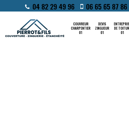
04 82 29 49 96
06 65 65 87 86
COUVREUR
DEVIS
ENTREPRI
CHARPENTIER
ZINGUEUR
DE TOITU
01
01
01