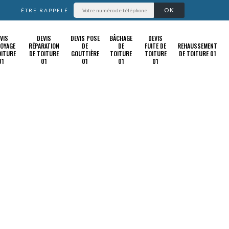
ÊTRE RAPPELÉ
VIS
DEVIS
DEVIS POSE
BÂCHAGE
DEVIS
OYAGE
RÉPARATION
DE
DE
FUITE DE
REHAUSSEMENT
OITURE
DE TOITURE
GOUTTIÈRE
TOITURE
TOITURE
DE TOITURE 01
01
01
01
01
01