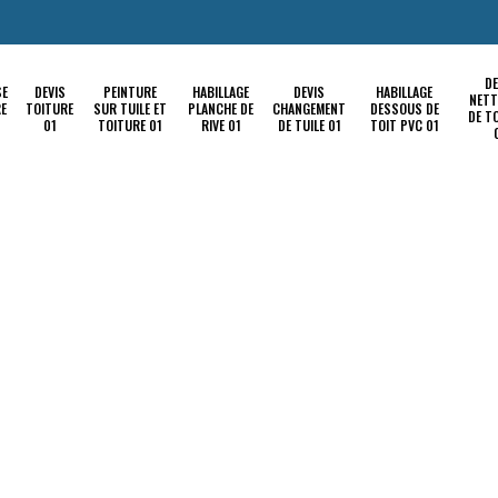
DE
SE
DEVIS
PEINTURE
HABILLAGE
DEVIS
HABILLAGE
NETT
RE
TOITURE
SUR TUILE ET
PLANCHE DE
CHANGEMENT
DESSOUS DE
DE T
01
TOITURE 01
RIVE 01
DE TUILE 01
TOIT PVC 01