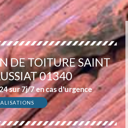
N DE TOITURE SAINT
AUSSIAT 01340
4 sur 7j/7 en cas d'urgence
ÉALISATIONS