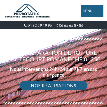
MENU
04 82 29 49 96
06 65 65 87 86
DEVIS RÉPARATION DE TOITURE
HAUTECOURT ROMANECHE 01250
Nous intervenons 24h/24 sur 7j/7 en cas
d'urgence
NOS RÉALISATIONS