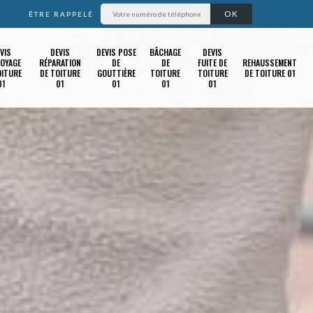
ÊTRE RAPPELÉ
VIS
DEVIS
DEVIS POSE
BÂCHAGE
DEVIS
OYAGE
RÉPARATION
DE
DE
FUITE DE
REHAUSSEMENT
OITURE
DE TOITURE
GOUTTIÈRE
TOITURE
TOITURE
DE TOITURE 01
01
01
01
01
01