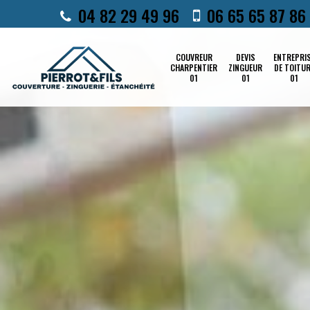
04 82 29 49 96
06 65 65 87 86
COUVREUR
DEVIS
ENTREPRI
CHARPENTIER
ZINGUEUR
DE TOITU
01
01
01