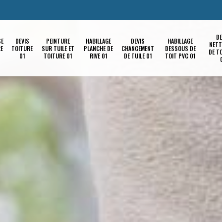
DE
SE
DEVIS
PEINTURE
HABILLAGE
DEVIS
HABILLAGE
NETT
RE
TOITURE
SUR TUILE ET
PLANCHE DE
CHANGEMENT
DESSOUS DE
DE T
01
TOITURE 01
RIVE 01
DE TUILE 01
TOIT PVC 01