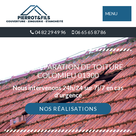
MENU
04 82 29 49 96
06 65 65 87 86
DEVIS RÉPARATION DE TOITURE
COLOMIEU 01300
Nous intervenons 24h/24 sur 7j/7 en cas
d'urgence
NOS RÉALISATIONS