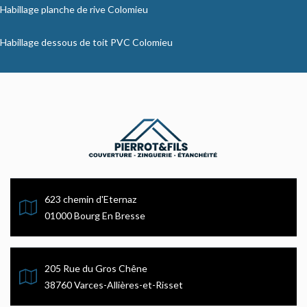
Habillage planche de rive Colomieu
Habillage dessous de toit PVC Colomieu
623 chemin d'Eternaz
01000 Bourg En Bresse
205 Rue du Gros Chêne
38760 Varces-Allières-et-Risset