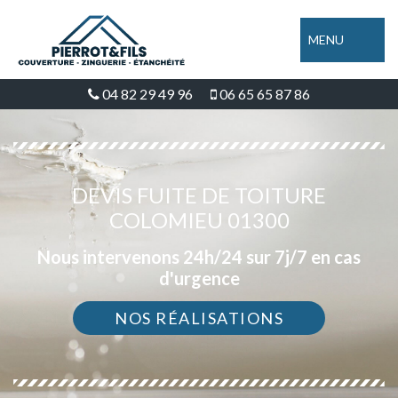
MENU
04 82 29 49 96
06 65 65 87 86
DEVIS FUITE DE TOITURE
COLOMIEU 01300
Nous intervenons 24h/24 sur 7j/7 en cas
d'urgence
NOS RÉALISATIONS