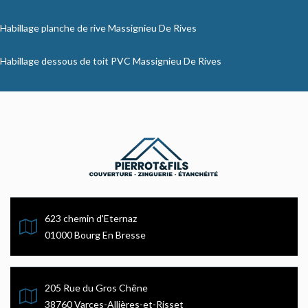
Habillage planche de rive Massignieu De Rives
Habillage dessous de toit PVC Massignieu De Rives
623 chemin d'Eternaz
01000 Bourg En Bresse
205 Rue du Gros Chêne
38760 Varces-Allières-et-Risset