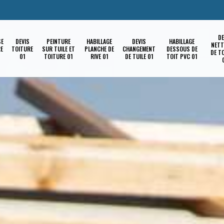
DE
SE
DEVIS
PEINTURE
HABILLAGE
DEVIS
HABILLAGE
NETT
RE
TOITURE
SUR TUILE ET
PLANCHE DE
CHANGEMENT
DESSOUS DE
DE T
01
TOITURE 01
RIVE 01
DE TUILE 01
TOIT PVC 01