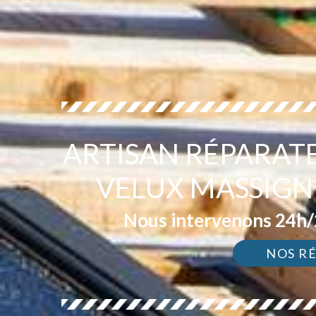
ARTISAN RÉPARAT
VELUX MASSIGNI
Nous intervenons 24h/2
NOS R