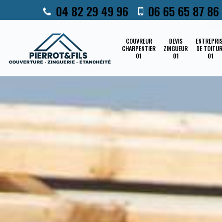
04 82 29 49 96
06 65 65 87 86
COUVREUR
DEVIS
ENTREPRI
CHARPENTIER
ZINGUEUR
DE TOITU
01
01
01