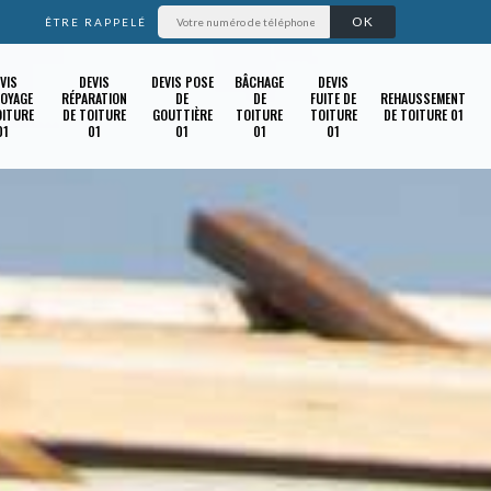
ÊTRE RAPPELÉ
VIS
DEVIS
DEVIS POSE
BÂCHAGE
DEVIS
OYAGE
RÉPARATION
DE
DE
FUITE DE
REHAUSSEMENT
OITURE
DE TOITURE
GOUTTIÈRE
TOITURE
TOITURE
DE TOITURE 01
01
01
01
01
01