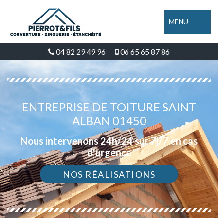
MENU
04 82 29 49 96
06 65 65 87 86
ENTREPRISE DE TOITURE SAINT
ALBAN 01450
Nous intervenons 24h/24 sur 7j/7 en cas
d'urgence
NOS RÉALISATIONS