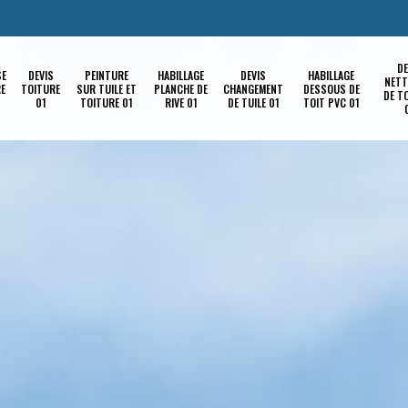
DE
SE
DEVIS
PEINTURE
HABILLAGE
DEVIS
HABILLAGE
NETT
RE
TOITURE
SUR TUILE ET
PLANCHE DE
CHANGEMENT
DESSOUS DE
DE T
01
TOITURE 01
RIVE 01
DE TUILE 01
TOIT PVC 01