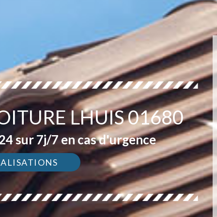
OITURE LHUIS 01680
4 sur 7j/7 en cas d'urgence
ÉALISATIONS