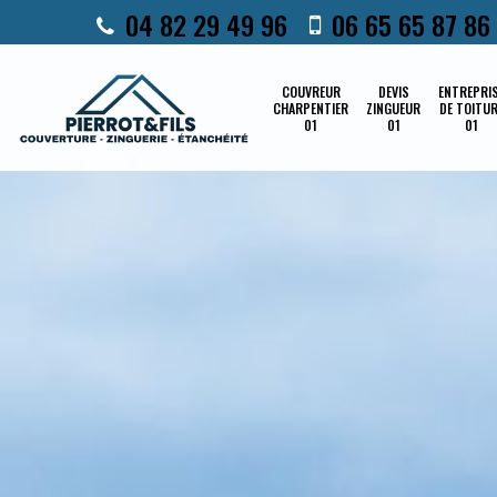
04 82 29 49 96
06 65 65 87 86
COUVREUR
DEVIS
ENTREPRI
CHARPENTIER
ZINGUEUR
DE TOITU
01
01
01