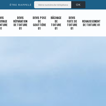
ÊTRE RAPPELÉ
VIS
DEVIS
DEVIS POSE
BÂCHAGE
DEVIS
OYAGE
RÉPARATION
DE
DE
FUITE DE
REHAUSSEMENT
OITURE
DE TOITURE
GOUTTIÈRE
TOITURE
TOITURE
DE TOITURE 01
01
01
01
01
01