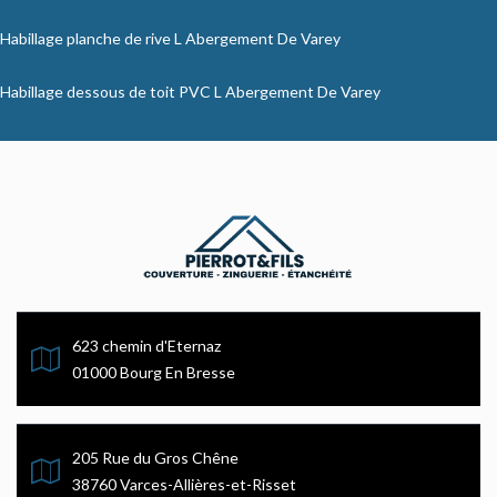
Habillage planche de rive L Abergement De Varey
Habillage dessous de toit PVC L Abergement De Varey
623 chemin d'Eternaz
01000 Bourg En Bresse
205 Rue du Gros Chêne
38760 Varces-Allières-et-Risset