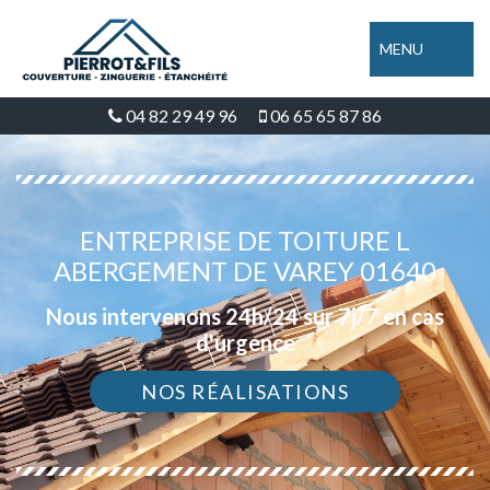
MENU
04 82 29 49 96
06 65 65 87 86
ENTREPRISE DE TOITURE L
ABERGEMENT DE VAREY 01640
Nous intervenons 24h/24 sur 7j/7 en cas
d'urgence
NOS RÉALISATIONS