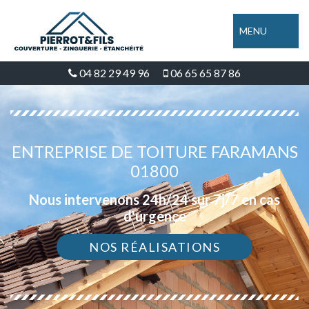
MENU
04 82 29 49 96
06 65 65 87 86
ENTREPRISE DE TOITURE FARAMANS
01800
Nous intervenons 24h/24 sur 7j/7 en cas
d'urgence
NOS RÉALISATIONS