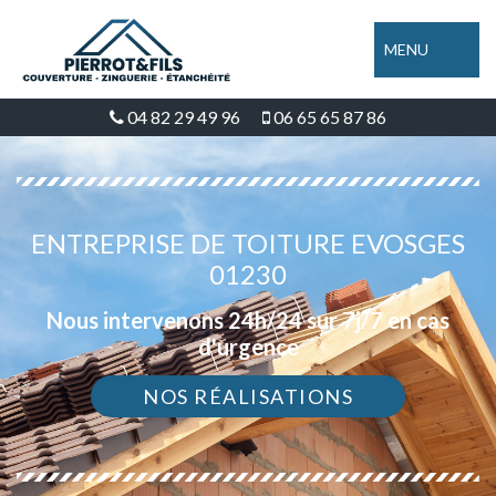
MENU
04 82 29 49 96
06 65 65 87 86
ENTREPRISE DE TOITURE EVOSGES
01230
Nous intervenons 24h/24 sur 7j/7 en cas
d'urgence
NOS RÉALISATIONS