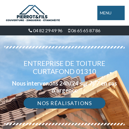
MENU
04 82 29 49 96
06 65 65 87 86
ENTREPRISE DE TOITURE
CURTAFOND 01310
Nous intervenons 24h/24 sur 7j/7 en cas
d'urgence
NOS RÉALISATIONS