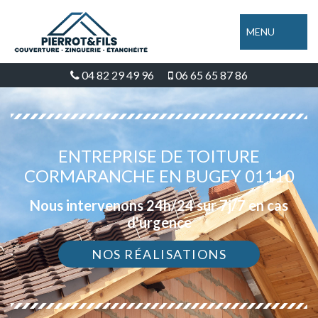
MENU
04 82 29 49 96
06 65 65 87 86
ENTREPRISE DE TOITURE
CORMARANCHE EN BUGEY 01110
Nous intervenons 24h/24 sur 7j/7 en cas
d'urgence
NOS RÉALISATIONS